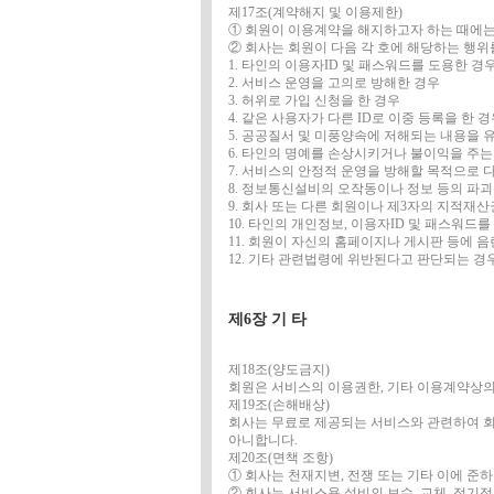
제17조(계약해지 및 이용제한)
① 회원이 이용계약을 해지하고자 하는 때에는
② 회사는 회원이 다음 각 호에 해당하는 행위
1. 타인의 이용자ID 및 패스워드를 도용한 경
2. 서비스 운영을 고의로 방해한 경우
3. 허위로 가입 신청을 한 경우
4. 같은 사용자가 다른 ID로 이중 등록을 한 
5. 공공질서 및 미풍양속에 저해되는 내용을
6. 타인의 명예를 손상시키거나 불이익을 주는
7. 서비스의 안정적 운영을 방해할 목적으로
8. 정보통신설비의 오작동이나 정보 등의 파
9. 회사 또는 다른 회원이나 제3자의 지적재
10. 타인의 개인정보, 이용자ID 및 패스워드
11. 회원이 자신의 홈페이지나 게시판 등에
12. 기타 관련법령에 위반된다고 판단되는 경
제6장 기 타
제18조(양도금지)
회원은 서비스의 이용권한, 기타 이용계약상의 
제19조(손해배상)
회사는 무료로 제공되는 서비스와 관련하여 회
아니합니다.
제20조(면책 조항)
① 회사는 천재지변, 전쟁 또는 기타 이에 준
② 회사는 서비스용 설비의 보수, 교체, 정기