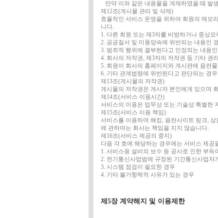
만약 이와 같은 내용물을 게재하였을 때 발생
제12조(게시물 관리 및 삭제)
효율적인 서비스 운영을 위하여 회원의 메모리 
니다.
1. 다른 회원 또는 제3자를 비방하거나 중상
2. 공공질서 및 미풍양속에 위반되는 내용인 
3. 범죄적 행위에 결부된다고 인정되는 내용
4. 회사의 저작권, 제3자의 저작권 등 기타 
5. 회원이 회사의 홈페이지와 게시판에 음란
6. 기타 관계법령에 위반된다고 판단되는 경
제13조(게시물의 저작권)
게시물의 저작권은 게시자 본인에게 있으며 회
제14조(서비스 이용시간)
서비스의 이용은 업무상 또는 기술상 특별한 지
제15조(서비스 이용 책임)
서비스를 이용하여 해킹, 음란사이트 링크, 상
에 관하여는 회사는 책임을 지지 않습니다.
제16조(서비스 제공의 중지)
다음 각 호에 해당하는 경우에는 서비스 제공
1. 서비스용 설비의 보수 등 공사로 인한 부
2. 전기통신사업법에 규정된 기간통신사업자
3. 시스템 점검이 필요한 경우
4. 기타 불가항력적 사유가 있는 경우
제5장 계약해지 및 이용제한